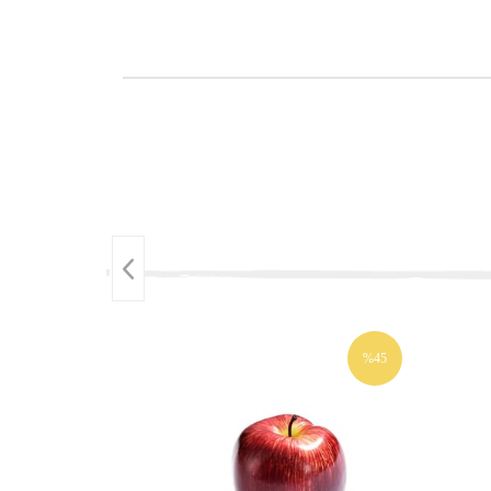
%45
İNDIRIM