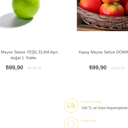
 Meyve Sebze YEŞİL ELMA Aşırı
Yapay Meyve Sebze DOM
doğal 1. Kalite
₺99,90
₺99,90
₺179,79
₺179,79
Ücretsiz Kargo
100 TL ve Üzeri Alışverişlerde 
Kolay İade