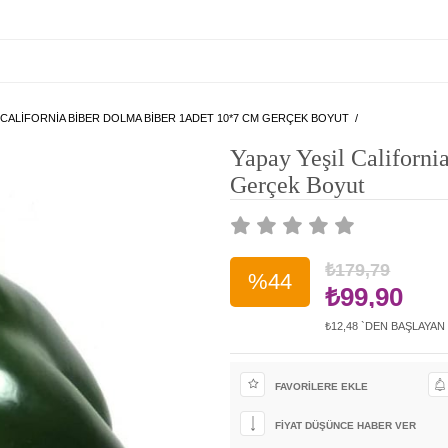
L CALIFORNIA BIBER DOLMA BIBER 1ADET 10*7 CM GERÇEK BOYUT
Yapay Yeşil Californ
Gerçek Boyut
₺179,79
%
44
₺99,90
₺12,48
`DEN BAŞLAYAN
İndirim
FAVORILERE EKLE
FIYAT DÜŞÜNCE HABER VER