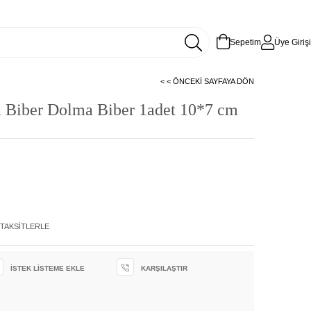
Sepetim
Üye Girişi
< < ÖNCEKI SAYFAYA DÖN
ia Biber Dolma Biber 1adet 10*7 cm
 TAKSITLERLE
İSTEK LISTEME EKLE
KARŞILAŞTIR