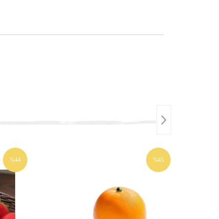
%44
%45
İNDIRIM
İNDIRIM