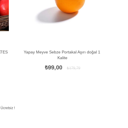
ATES
Yapay Meyve Sebze Portakal Aşırı doğal 1.
Yapay Meyv
Kalite
₺99,00
₺179,79
Ücretsiz !