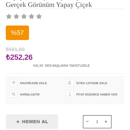
Gerçek Görünüm Yapay Çiçek
%
57
İndirim
₺581,69
₺252,26
₺31,50
`DEN BAŞLAYAN TAKSITLERLE
FAVORILERE EKLE
İSTEK LISTEME EKLE
KARŞILAŞTIR
FIYAT DÜŞÜNCE HABER VER