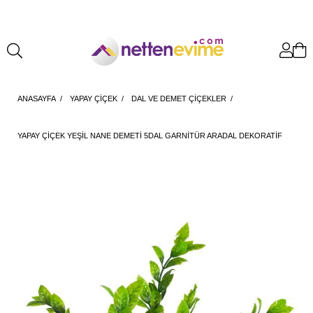
ANASAYFA
YAPAY ÇİÇEK
DAL VE DEMET ÇİÇEKLER
YAPAY ÇIÇEK YEŞIL NANE DEMETI 5DAL GARNITÜR ARADAL DEKORATIF
YAPAY BITKI