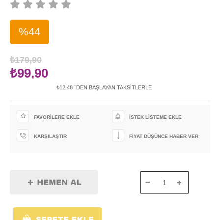
%
44
İndirim
₺179,90
₺99,90
₺12,48
`DEN BAŞLAYAN TAKSITLERLE
FAVORILERE EKLE
İSTEK LISTEME EKLE
KARŞILAŞTIR
FIYAT DÜŞÜNCE HABER VER