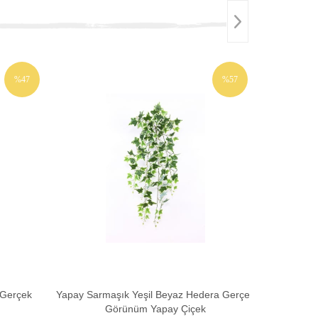
%47
%57
İNDIRIM
İNDIRIM
 Gerçek
Yapay Sarmaşık Yeşil Beyaz Hedera Gerçek
Yapay Sa
Görünüm Yapay Çiçek