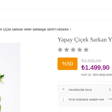
AY ÇIÇEK SARKAN YAPAY SARMAŞIK SEPETI HEDERA
Yapay Çiçek Sarkan Y
₺3.000,00
%
50
₺1.499,90
₺187,32
`DEN BAŞLAYA
İndirim
FAVORILERE EKLE
FIYAT DÜŞÜNCE HABER VER