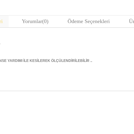
ri
Yorumlar
(0)
Ödeme Seçenekleri
Ür
,
SE YARDIMI İLE KESİLEREK ÖLÇÜLENDİRİLEBİLİR ..