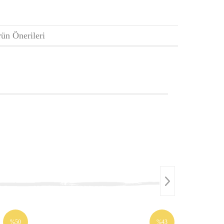
ün Önerileri
%50
%43