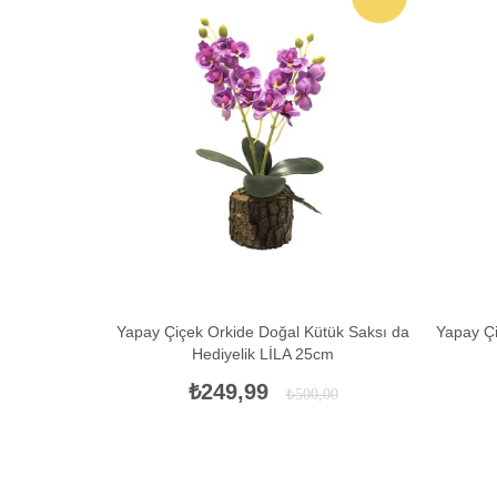
İNDIRIM
Yapay Çiçek Orkide Doğal Kütük Saksı da
Yapay Çi
Hediyelik LİLA 25cm
₺249,99
₺500,00