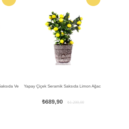
İNDIRIM
İNDIRIM
Saksıda Ve
Yapay Çiçek Seramik Saksıda Limon Ağacı
Yapay Çiçe
₺689,90
₺1.200,00