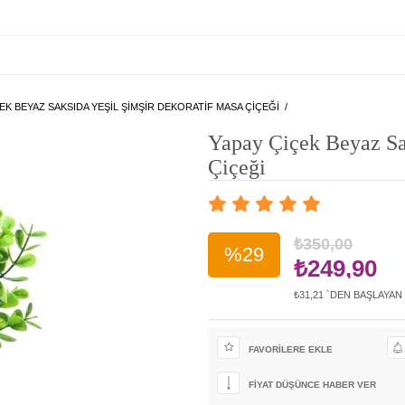
EK BEYAZ SAKSIDA YEŞIL ŞIMŞIR DEKORATIF MASA ÇIÇEĞI
Yapay Çiçek Beyaz Sa
Çiçeği
₺350,00
%
29
₺249,90
₺31,21
`DEN BAŞLAYAN
İndirim
FAVORILERE EKLE
FIYAT DÜŞÜNCE HABER VER