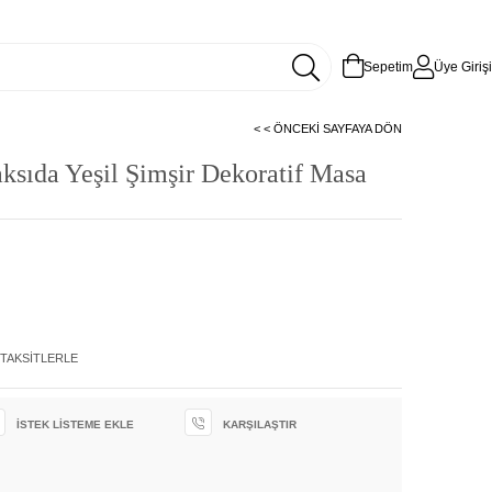
Sepetim
Üye Girişi
< < ÖNCEKI SAYFAYA DÖN
ksıda Yeşil Şimşir Dekoratif Masa
 TAKSITLERLE
İSTEK LISTEME EKLE
KARŞILAŞTIR