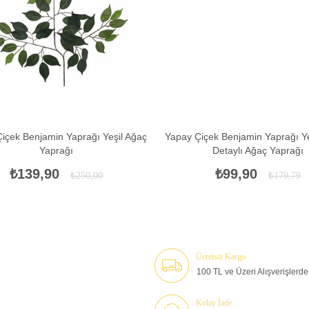
içek Benjamin Yaprağı Yeşil Ağaç
Yapay Çiçek Benjamin Yaprağı Y
Yaprağı
Detaylı Ağaç Yaprağı
₺139,90
₺99,90
₺250,00
₺179,79
Ücretsiz Kargo
100 TL ve Üzeri Alışverişlerde 
Kolay İade