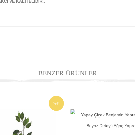
KCİ VE KALİTELİDİR..
BENZER ÜRÜNLER
%44
İNDIRIM