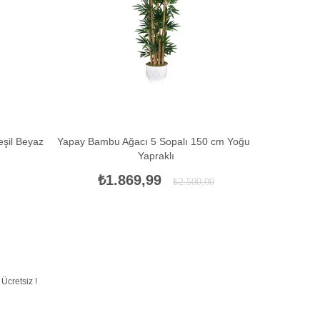
eşil Beyaz
Yapay Bambu Ağacı 5 Sopalı 150 cm Yoğun
Yapay Bambu
Yapraklı
₺1.869,99
₺
₺2.500,00
Ücretsiz !