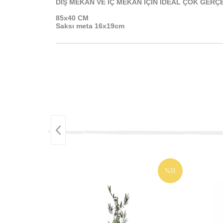
DIŞ MEKAN VE İÇ MEKAN İÇİN İDEAL ÇOK GERÇE
85x40
CM
Saksı meta 16x19cm
%31
İNDIRIM