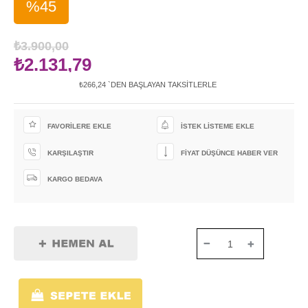
%
45
İndirim
₺3.900,00
₺2.131,79
₺266,24
`DEN BAŞLAYAN TAKSITLERLE
FAVORILERE EKLE
İSTEK LISTEME EKLE
KARŞILAŞTIR
FIYAT DÜŞÜNCE HABER VER
KARGO BEDAVA