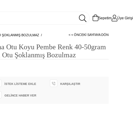
Sepetim
Üye Girişi
< < ÖNCEKI SAYFAYA DÖN
TU ŞOKLANMIŞ BOZULMAZ
na Otu Koyu Pembe Renk 40-50gram
n Otu Şoklanmış Bozulmaz
İSTEK LISTEME EKLE
KARŞILAŞTIR
GELINCE HABER VER