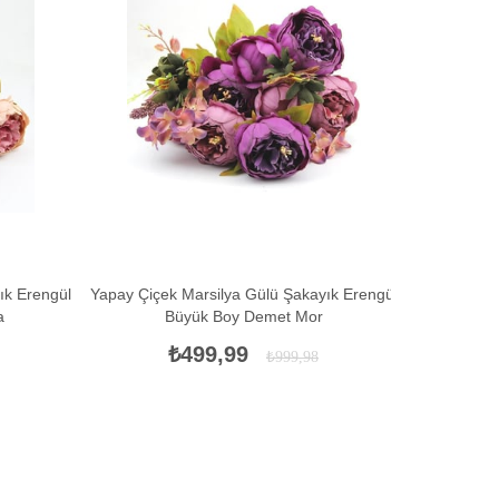
İNDIRIM
İNDIRIM
ık Erengül
Yapay Çiçek Marsilya Gülü Şakayık Erengül
Yapay Çiçek
a
Büyük Boy Demet Mor
Büyü
₺499,99
₺999,98