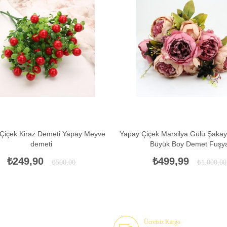
İNDIRIM
Çiçek Kiraz Demeti Yapay Meyve
Yapay Çiçek Marsilya Gülü Şakay
demeti
Büyük Boy Demet Fuşy
₺249,90
₺499,99
₺500,00
₺1.000,00
Ücretsiz Kargo