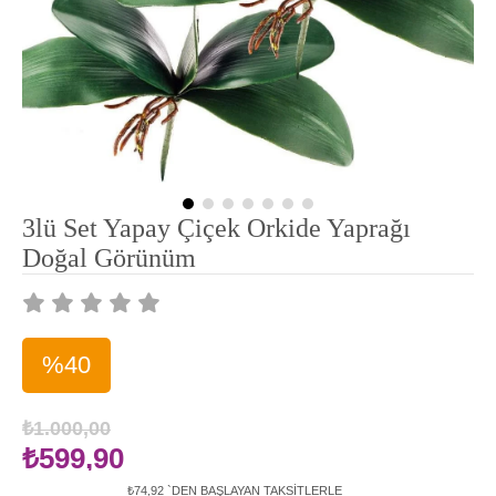
3lü Set Yapay Çiçek Orkide Yaprağı
Doğal Görünüm
%
40
İndirim
₺1.000,00
₺599,90
₺74,92
`DEN BAŞLAYAN TAKSITLERLE